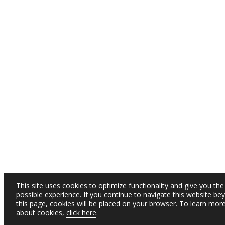
This site uses cookies to optimize functionality and give you the
possible experience. If you continue to navigate this website be
this page, cookies will be placed on your browser. To learn mor
about cookies,
click here
.