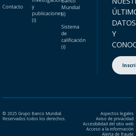
NUEST
Investigación
Banco
Contacto
y
Mundial
ÚLTIM
publicaciones
(i)
(i)
DATOS
Sistema
Y
de
calificación
CONOC
(i)
Inscr
© 2025 Grupo Banco Mundial.
Aspectos legales
Reservados todos los derechos.
Aviso de privacidad
Accesibilidad del sitio web
Acceso a la información
Alerta de fraude