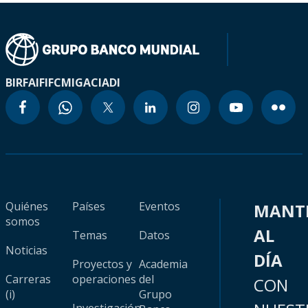
BIRF
AIF
IFC
MIGA
CIADI
Quiénes
Países
Eventos
MANT
somos
AL
Temas
Datos
Noticias
DÍA
Proyectos y
Academia
Carreras
operaciones
del
CON
(i)
Grupo