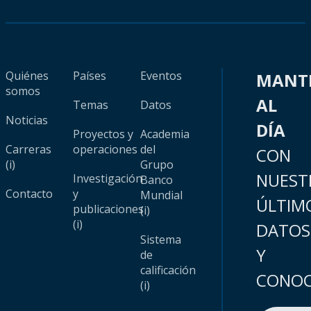
Quiénes
Países
Eventos
MANT
somos
AL
Temas
Datos
Noticias
DÍA
Proyectos y
Academia
Carreras
operaciones
del
CON
(i)
Grupo
NUEST
Investigación
Banco
Contacto
y
Mundial
ÚLTIM
publicaciones
(i)
(i)
DATOS
Sistema
Y
de
calificación
CONOC
(i)