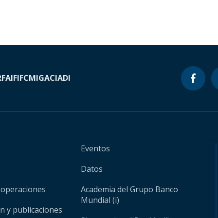
RF
AIF
IFC
MIGA
CIADI
Eventos
Datos
 operaciones
Academia del Grupo Banco
Mundial (i)
ón y publicaciones