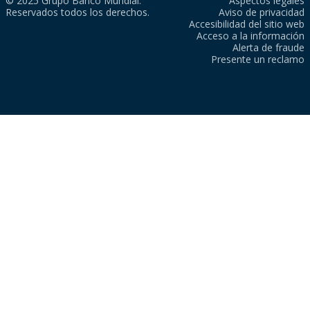
© 2025 Grupo Banco Mundial.
Aspectos legales
Reservados todos los derechos.
Aviso de privacidad
Accesibilidad del sitio web
Acceso a la información
Alerta de fraude
Presente un reclamo