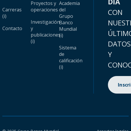
DÍA
Proyectos y
Academia
Carreras
operaciones
del
CON
(i)
Grupo
NUEST
Investigación
Banco
Contacto
y
Mundial
ÚLTIM
publicaciones
(i)
(i)
DATOS
Sistema
Y
de
calificación
CONOC
(i)
Inscr