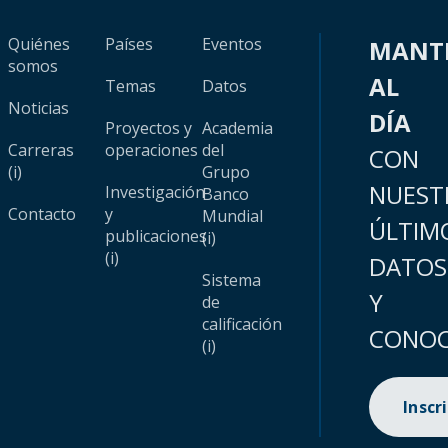
Quiénes
Países
Eventos
MANT
somos
AL
Temas
Datos
Noticias
DÍA
Proyectos y
Academia
Carreras
operaciones
del
CON
(i)
Grupo
NUEST
Investigación
Banco
Contacto
y
Mundial
ÚLTIM
publicaciones
(i)
(i)
DATOS
Sistema
Y
de
calificación
CONOC
(i)
Inscr