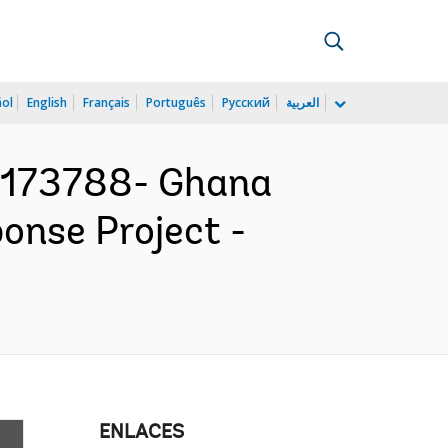
ñol
English
Français
Português
Русский
العربية
173788- Ghana
nse Project -
ENLACES