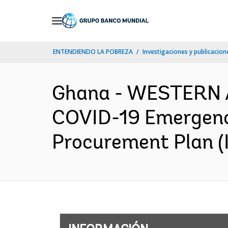
Skip
to
Main
ENTENDIENDO LA POBREZA
Investigaciones y publicacione
Navigation
Ghana - WESTERN 
COVID-19 Emergenc
Procurement Plan (I