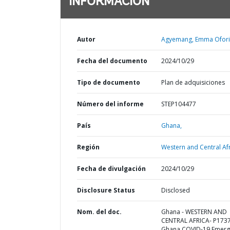
INFORMACIÓN
Autor
Agyemang, Emma Ofori
Fecha del documento
2024/10/29
Tipo de documento
Plan de adquisiciones
Número del informe
STEP104477
País
Ghana,
Región
Western and Central Afr
Fecha de divulgación
2024/10/29
Disclosure Status
Disclosed
Nom. del doc.
Ghana - WESTERN AND
CENTRAL AFRICA- P173
Ghana COVID-19 Emerg