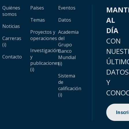
Quiénes
Países
Eventos
MANT
somos
AL
Temas
Datos
Noticias
DÍA
Proyectos y
Academia
Carreras
operaciones
del
CON
(i)
Grupo
NUEST
Investigación
Banco
Contacto
y
Mundial
ÚLTIM
publicaciones
(i)
(i)
DATOS
Sistema
Y
de
calificación
CONOC
(i)
Inscr