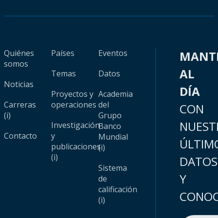
Quiénes
Países
Eventos
MANT
somos
AL
Temas
Datos
Noticias
DÍA
Proyectos y
Academia
Carreras
operaciones
del
CON
(i)
Grupo
NUEST
Investigación
Banco
Contacto
y
Mundial
ÚLTIM
publicaciones
(i)
(i)
DATOS
Sistema
Y
de
calificación
CONOC
(i)