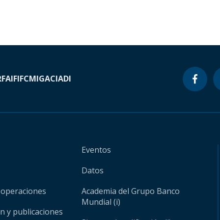
RF
AIF
IFC
MIGA
CIADI
Eventos
Datos
 operaciones
Academia del Grupo Banco
Mundial (i)
ón y publicaciones