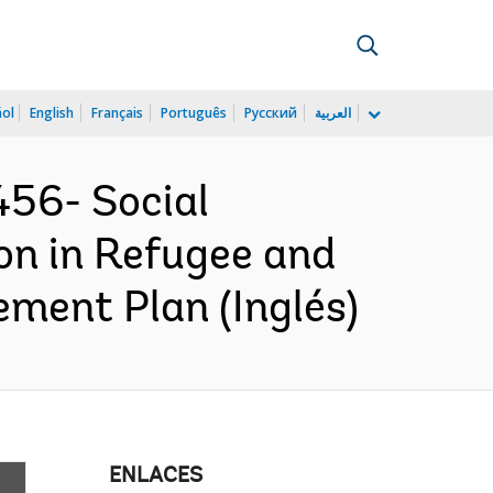
ñol
English
Français
Português
Русский
العربية
56- Social
n in Refugee and
ement Plan (Inglés)
ENLACES