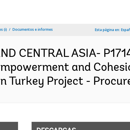
s (i)
Documentos e informes
Esta página en:
Espa
AND CENTRAL ASIA- P1714
 Empowerment and Cohesio
 Turkey Project - Procur