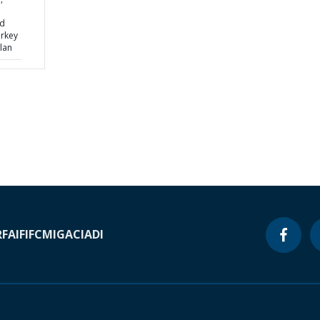
nd
urkey
lan
RF
AIF
IFC
MIGA
CIADI