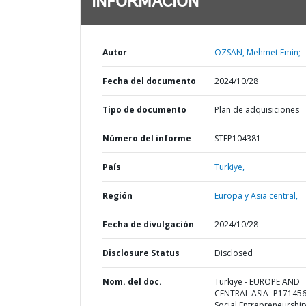
INFORMACIÓN
Autor
OZSAN, Mehmet Emin;
Fecha del documento
2024/10/28
Tipo de documento
Plan de adquisiciones
Número del informe
STEP104381
País
Turkiye,
Región
Europa y Asia central,
Fecha de divulgación
2024/10/28
Disclosure Status
Disclosed
Nom. del doc.
Turkiye - EUROPE AND
CENTRAL ASIA- P171456
Social Entrepreneurship