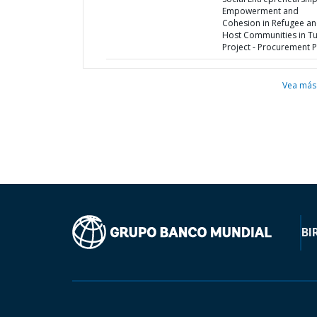
Empowerment and
Cohesion in Refugee a
Host Communities in T
Project - Procurement P
Vea más
BI