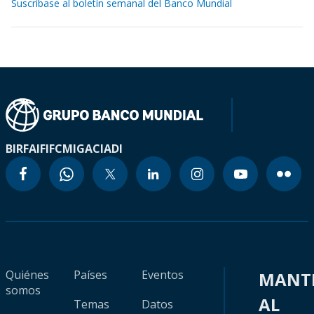
Suscríbase al boletín semanal del Banco Mundial
BIRF
AIF
IFC
MIGA
CIADI
Quiénes
Países
Eventos
MANT
somos
AL
Temas
Datos