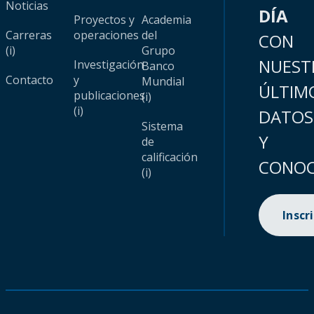
Noticias
DÍA
Proyectos y
Academia
Carreras
operaciones
del
CON
(i)
Grupo
NUEST
Investigación
Banco
Contacto
y
Mundial
ÚLTIM
publicaciones
(i)
(i)
DATOS
Sistema
Y
de
calificación
CONOC
(i)
Inscr