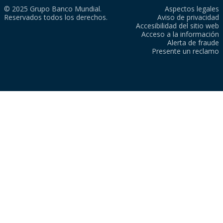
© 2025 Grupo Banco Mundial.
Aspectos legales
Reservados todos los derechos.
Aviso de privacidad
Accesibilidad del sitio web
Acceso a la información
Alerta de fraude
Presente un reclamo