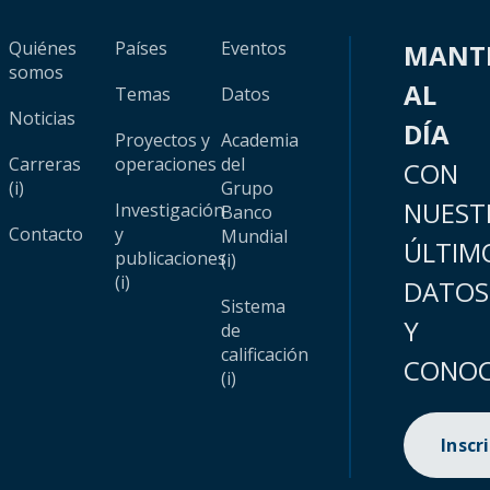
Quiénes
Países
Eventos
MANT
somos
AL
Temas
Datos
Noticias
DÍA
Proyectos y
Academia
Carreras
operaciones
del
CON
(i)
Grupo
NUEST
Investigación
Banco
Contacto
y
Mundial
ÚLTIM
publicaciones
(i)
(i)
DATOS
Sistema
Y
de
calificación
CONOC
(i)
Inscr