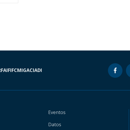
RF
AIF
IFC
MIGA
CIADI
Eventos
Datos