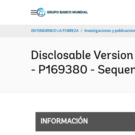
Skip
to
Main
ENTENDIENDO LA POBREZA
Investigaciones y publicacione
Navigation
Disclosable Version
- P169380 - Sequenc
INFORMACIÓN