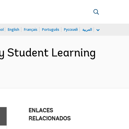
ñol
English
Français
Português
Русский
العربية
ry Student Learning
ENLACES
RELACIONADOS