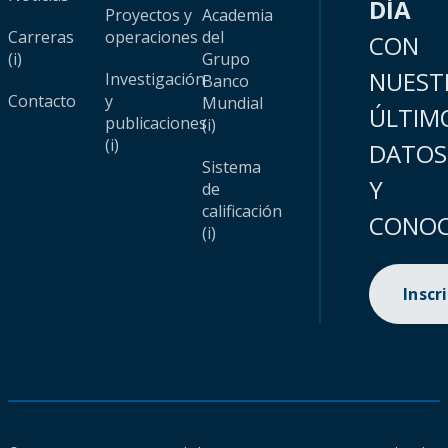
DÍA
Proyectos y
Academia
Carreras
operaciones
del
CON
(i)
Grupo
NUEST
Investigación
Banco
Contacto
y
Mundial
ÚLTIM
publicaciones
(i)
(i)
DATOS
Sistema
Y
de
calificación
CONOC
(i)
Inscr