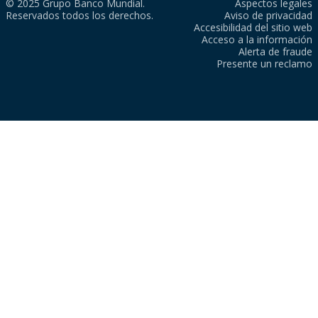
© 2025 Grupo Banco Mundial.
Aspectos legales
Reservados todos los derechos.
Aviso de privacidad
Accesibilidad del sitio web
Acceso a la información
Alerta de fraude
Presente un reclamo