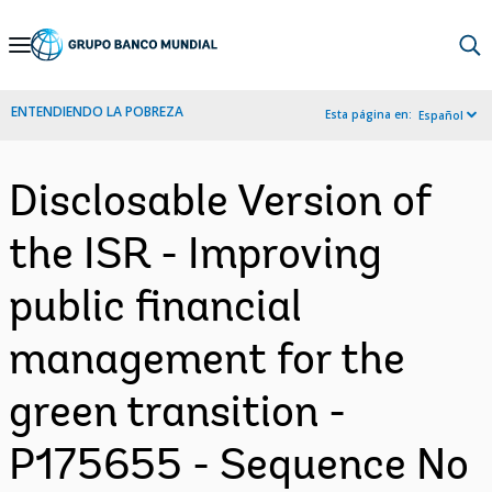
Skip
to
Main
ENTENDIENDO LA POBREZA
Esta página en:
Español
Navigation
Disclosable Version of
the ISR - Improving
public financial
management for the
green transition -
P175655 - Sequence No