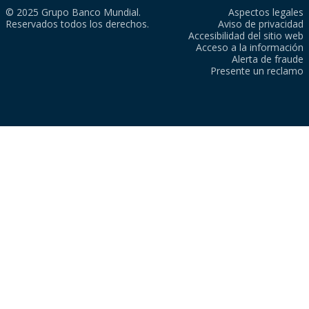
© 2025 Grupo Banco Mundial.
Aspectos legales
Reservados todos los derechos.
Aviso de privacidad
Accesibilidad del sitio web
Acceso a la información
Alerta de fraude
Presente un reclamo