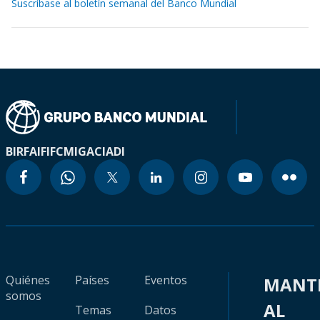
Suscríbase al boletín semanal del Banco Mundial
BIRF
AIF
IFC
MIGA
CIADI
Quiénes
Países
Eventos
MANT
somos
AL
Temas
Datos