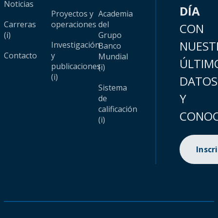
Noticias
DÍA
Proyectos y
Academia
Carreras
operaciones
del
CON
(i)
Grupo
NUEST
Investigación
Banco
Contacto
y
Mundial
ÚLTIM
publicaciones
(i)
(i)
DATOS
Sistema
Y
de
calificación
CONOC
(i)
Inscr