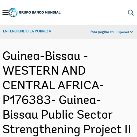
Skip
to
Main
ENTENDIENDO LA POBREZA
Esta página en:
Español
Navigation
Guinea-Bissau -
WESTERN AND
CENTRAL AFRICA-
P176383- Guinea-
Bissau Public Sector
Strengthening Project II