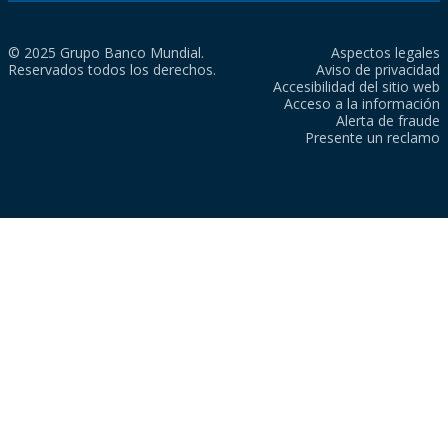
© 2025 Grupo Banco Mundial.
Aspectos legales
Reservados todos los derechos.
Aviso de privacidad
Accesibilidad del sitio web
Acceso a la información
Alerta de fraude
Presente un reclamo