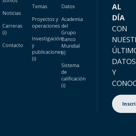
somos
AL
Temas
Datos
Noticias
DÍA
Proyectos y
Academia
Carreras
operaciones
del
CON
(i)
Grupo
NUEST
Investigación
Banco
Contacto
y
Mundial
ÚLTIM
publicaciones
(i)
(i)
DATOS
Sistema
Y
de
calificación
CONOC
(i)
Inscr