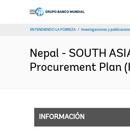
Skip
to
Main
ENTENDIENDO LA POBREZA
Investigaciones y publicacione
Navigation
Nepal - SOUTH ASIA-
Procurement Plan (I
INFORMACIÓN