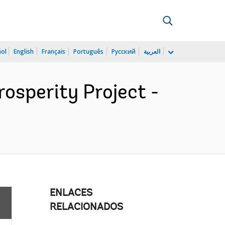
ñol
English
Français
Português
Русский
العربية
osperity Project -
ENLACES
RELACIONADOS