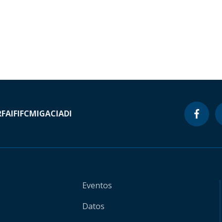
RF
AIF
IFC
MIGA
CIADI
Eventos
Datos