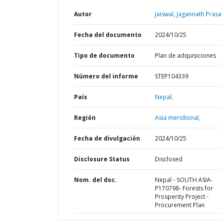
Autor
Jaiswal, Jagannath Pras
Fecha del documento
2024/10/25
Tipo de documento
Plan de adquisiciones
Número del informe
STEP104339
País
Nepal,
Región
Asia meridional,
Fecha de divulgación
2024/10/25
Disclosure Status
Disclosed
Nom. del doc.
Nepal - SOUTH ASIA-
P170798- Forests for
Prosperity Project -
Procurement Plan