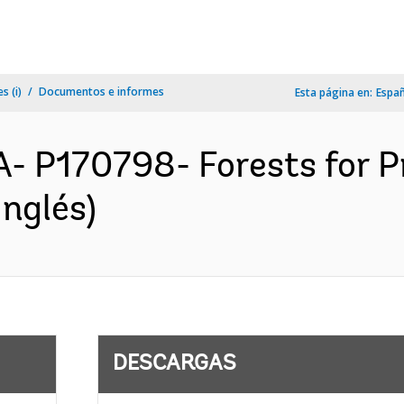
s (i)
Documentos e informes
Esta página en:
Espa
 P170798- Forests for Pr
nglés)
DESCARGAS