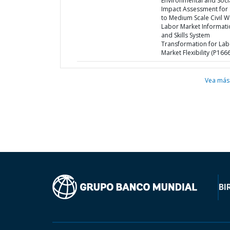
Environmental and Soci
Impact Assessment for 
to Medium Scale Civil 
Labor Market Informati
and Skills System
Transformation for Lab
Market Flexibility (P166
Vea más
BI