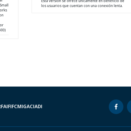
al
Esta versión se ofrece únicamente en beneficio de
Small
los usuarios que cuentan con una conexión lenta.
Works
on
or
693)
RF
AIF
IFC
MIGA
CIADI