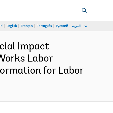
ñol
English
Français
Português
Русский
العربية
cial Impact
 Works Labor
ormation for Labor