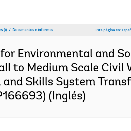
s (i)
Documentos e informes
Esta página en:
Espa
 for Environmental and So
ll to Medium Scale Civil
 and Skills System Transf
P166693) (Inglés)