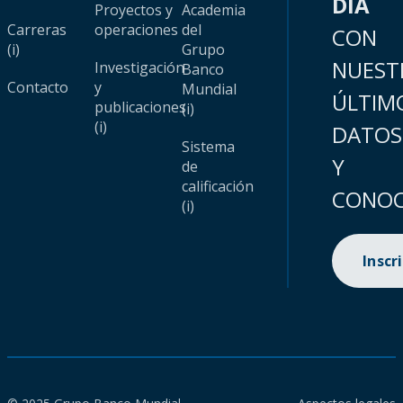
DÍA
Proyectos y
Academia
Carreras
operaciones
del
CON
(i)
Grupo
NUEST
Investigación
Banco
Contacto
y
Mundial
ÚLTIM
publicaciones
(i)
(i)
DATOS
Sistema
Y
de
calificación
CONOC
(i)
Inscr