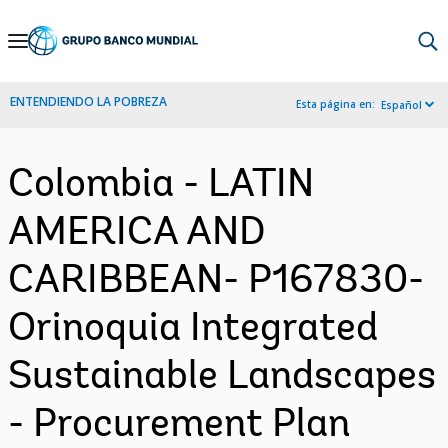
Skip
to
Main
ENTENDIENDO LA POBREZA
Esta página en:
Español
Navigation
Colombia - LATIN
AMERICA AND
CARIBBEAN- P167830-
Orinoquia Integrated
Sustainable Landscapes
- Procurement Plan