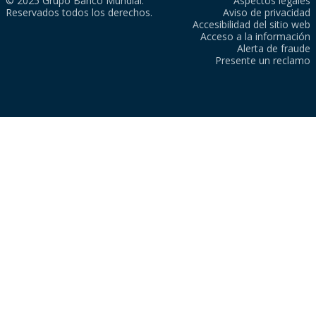
© 2025 Grupo Banco Mundial.
Aspectos legales
Reservados todos los derechos.
Aviso de privacidad
Accesibilidad del sitio web
Acceso a la información
Alerta de fraude
Presente un reclamo