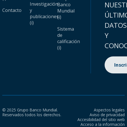
NUEST
Investigación
Banco
Contacto
y
Mundial
ÚLTIM
publicaciones
(i)
(i)
DATOS
Sistema
Y
de
calificación
CONOC
(i)
Inscr
© 2025 Grupo Banco Mundial.
Aspectos legales
Reservados todos los derechos.
Aviso de privacidad
Accesibilidad del sitio web
Acceso a la información