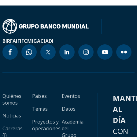
BIRF
AIF
IFC
MIGA
CIADI
Quiénes
Países
Eventos
MANT
somos
AL
Temas
Datos
Noticias
DÍA
Proyectos y
Academia
Carreras
operaciones
del
CON
(i)
Grupo