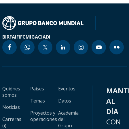
BIRF
AIF
IFC
MIGA
CIADI
Quiénes
Países
Eventos
MANT
somos
AL
Temas
Datos
Noticias
DÍA
Proyectos y
Academia
Carreras
operaciones
del
CON
(i)
Grupo