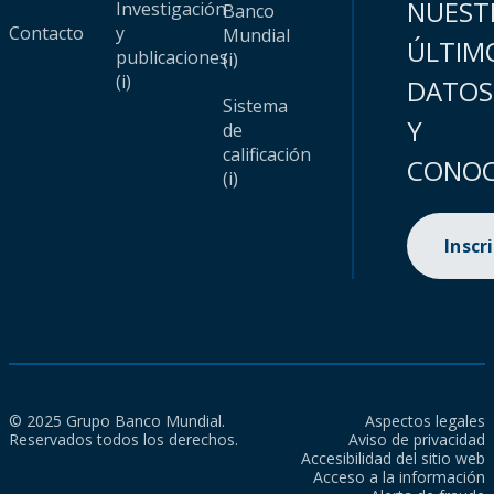
NUEST
Investigación
Banco
Contacto
y
Mundial
ÚLTIM
publicaciones
(i)
(i)
DATOS
Sistema
Y
de
calificación
CONOC
(i)
Inscr
© 2025 Grupo Banco Mundial.
Aspectos legales
Reservados todos los derechos.
Aviso de privacidad
Accesibilidad del sitio web
Acceso a la información