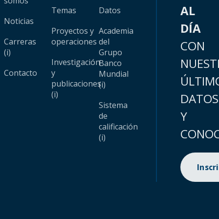
somos
AL
Temas
Datos
Noticias
DÍA
Proyectos y
Academia
Carreras
operaciones
del
CON
(i)
Grupo
NUEST
Investigación
Banco
Contacto
y
Mundial
ÚLTIM
publicaciones
(i)
(i)
DATOS
Sistema
Y
de
calificación
CONOC
(i)
Inscr