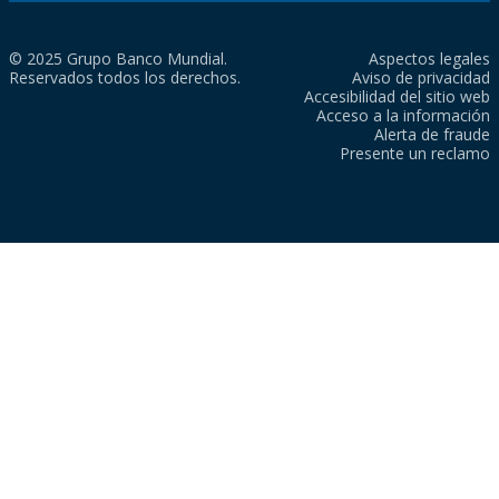
© 2025 Grupo Banco Mundial.
Aspectos legales
Reservados todos los derechos.
Aviso de privacidad
Accesibilidad del sitio web
Acceso a la información
Alerta de fraude
Presente un reclamo