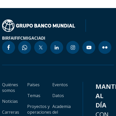
BIRF
AIF
IFC
MIGA
CIADI
Quiénes
Países
Eventos
MANT
somos
AL
Temas
Datos
Noticias
DÍA
Proyectos y
Academia
Carreras
operaciones
del
CON