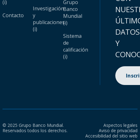
(i)
Grupo
NUEST
Investigación
Banco
Contacto
y
Mundial
ÚLTIM
publicaciones
(i)
(i)
DATOS
Sistema
Y
de
calificación
CONOC
(i)
Inscr
© 2025 Grupo Banco Mundial.
Aspectos legales
Reservados todos los derechos.
Aviso de privacidad
Accesibilidad del sitio web