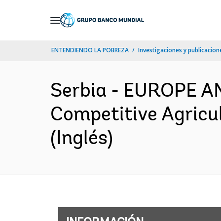
Skip
to
Main
ENTENDIENDO LA POBREZA
Investigaciones y publicacione
Navigation
Serbia - EUROPE A
Competitive Agricu
(Inglés)