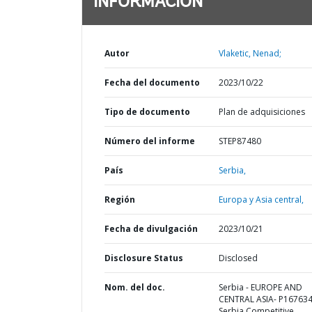
INFORMACIÓN
Autor
Vlaketic, Nenad;
Fecha del documento
2023/10/22
Tipo de documento
Plan de adquisiciones
Número del informe
STEP87480
País
Serbia,
Región
Europa y Asia central,
Fecha de divulgación
2023/10/21
Disclosure Status
Disclosed
Nom. del doc.
Serbia - EUROPE AND
CENTRAL ASIA- P167634
Serbia Competitive