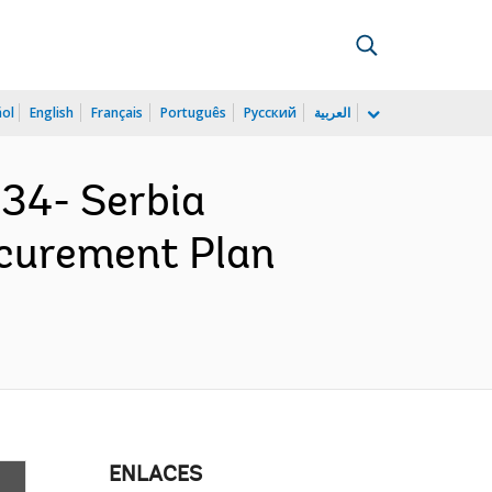
ñol
English
Français
Português
Русский
العربية
34- Serbia
ocurement Plan
ENLACES