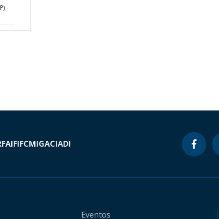
P) -
RF
AIF
IFC
MIGA
CIADI
Eventos