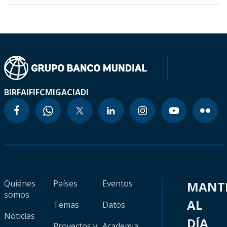
BIRF
AIF
IFC
MIGA
CIADI
Quiénes
Países
Eventos
MANT
somos
AL
Temas
Datos
Noticias
DÍA
Proyectos y
Academia