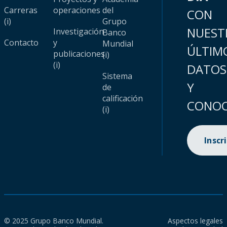
Carreras
operaciones
del
CON
(i)
Grupo
NUEST
Investigación
Banco
Contacto
y
Mundial
ÚLTIM
publicaciones
(i)
(i)
DATOS
Sistema
Y
de
calificación
CONOC
(i)
Inscr
© 2025 Grupo Banco Mundial.
Aspectos legales