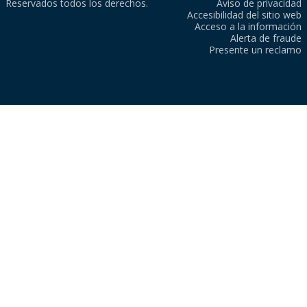
Reservados todos los derechos.
Aviso de privacidad
Accesibilidad del sitio web
Acceso a la información
Alerta de fraude
Presente un reclamo