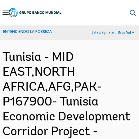
Skip
to
Main
ENTENDIENDO LA POBREZA
Esta página en:
Español
Navigation
Tunisia - MID
EAST,NORTH
AFRICA,AFG,PAK-
P167900- Tunisia
Economic Development
Corridor Project -