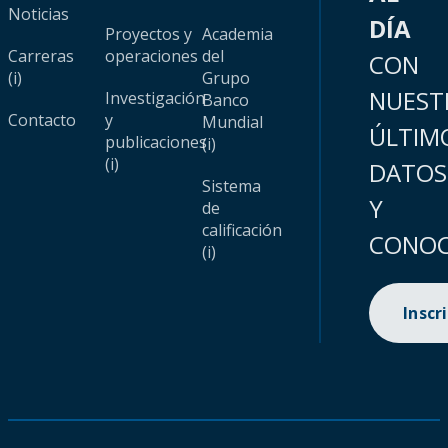
Noticias
DÍA
Proyectos y
Academia
Carreras
operaciones
del
CON
(i)
Grupo
NUEST
Investigación
Banco
Contacto
y
Mundial
ÚLTIM
publicaciones
(i)
(i)
DATOS
Sistema
Y
de
calificación
CONOC
(i)
Inscr