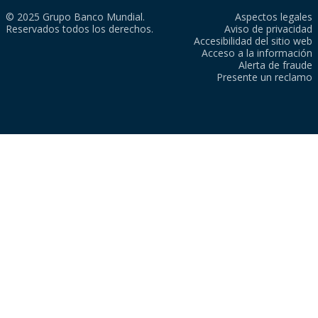
© 2025 Grupo Banco Mundial.
Aspectos legales
Reservados todos los derechos.
Aviso de privacidad
Accesibilidad del sitio web
Acceso a la información
Alerta de fraude
Presente un reclamo