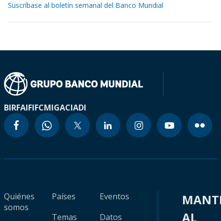
Suscríbase al boletín semanal del Banco Mundial
BIRF
AIF
IFC
MIGA
CIADI
Quiénes
Países
Eventos
MANT
somos
AL
Temas
Datos