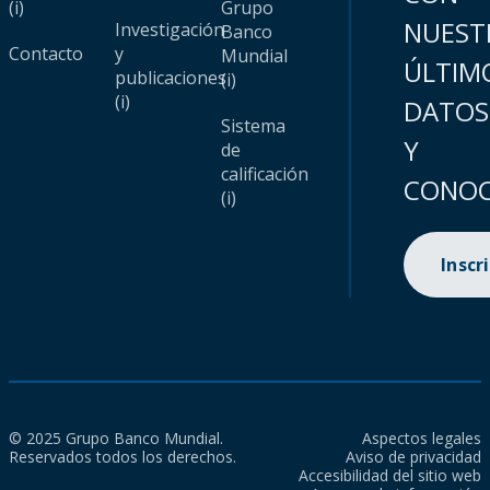
(i)
Grupo
NUEST
Investigación
Banco
Contacto
y
Mundial
ÚLTIM
publicaciones
(i)
(i)
DATOS
Sistema
Y
de
calificación
CONOC
(i)
Inscr
© 2025 Grupo Banco Mundial.
Aspectos legales
Reservados todos los derechos.
Aviso de privacidad
Accesibilidad del sitio web