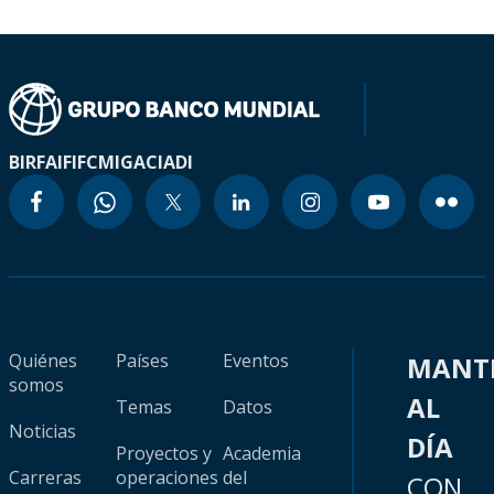
BIRF
AIF
IFC
MIGA
CIADI
Quiénes
Países
Eventos
MANT
somos
AL
Temas
Datos
Noticias
DÍA
Proyectos y
Academia
Carreras
operaciones
del
CON