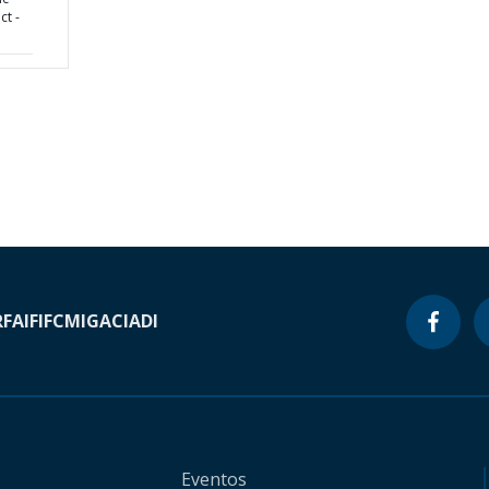
ct -
RF
AIF
IFC
MIGA
CIADI
Eventos