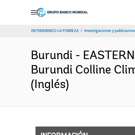
Skip
to
Main
ENTENDIENDO LA POBREZA
Investigaciones y publicacione
Navigation
Burundi - EASTER
Burundi Colline Cli
(Inglés)