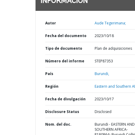
INFORMACIÓN
Autor
Aude Tegerimana;
Fecha del documento
2023/10/18
Tipo de documento
Plan de adquisiciones
Número del informe
STEP87353
País
Burundi,
Región
Eastern and Southern Af
Fecha de divulgación
2023/10/17
Disclosure Status
Disclosed
Nom. del doc.
Burundi - EASTERN AND
SOUTHERN AFRICA-
P180864- Burundi Colli