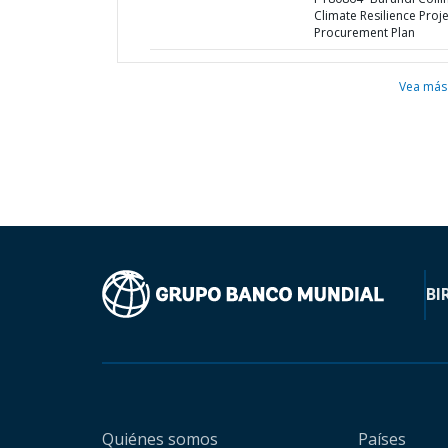
Climate Resilience Proje
Procurement Plan
Vea más
BI
Quiénes somos
Países