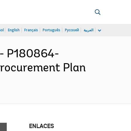
ñol
English
Français
Português
Русский
العربية
- P180864-
 Procurement Plan
ENLACES