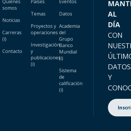
Quiénes
Países
Eventos
MANT
somos
AL
Temas
Datos
Noticias
DÍA
Proyectos y
Academia
Carreras
operaciones
del
CON
(i)
Grupo
NUEST
Investigación
Banco
Contacto
y
Mundial
ÚLTIM
publicaciones
(i)
(i)
DATOS
Sistema
Y
de
calificación
CONOC
(i)
Inscr