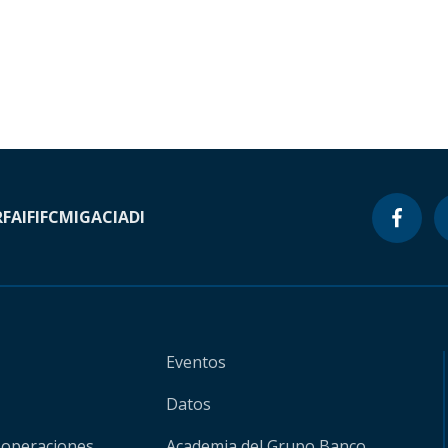
RF
AIF
IFC
MIGA
CIADI
Eventos
Datos
 operaciones
Academia del Grupo Banco