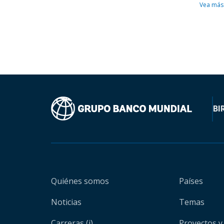
Vea más
BI
Quiénes somos
Países
Noticias
Temas
Carreras (i)
Proyectos y