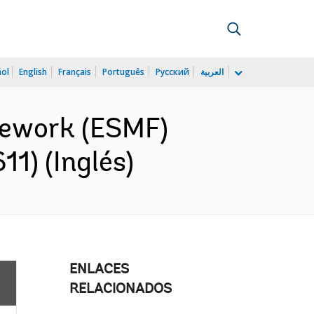
ñol
English
Français
Português
Русский
العربية
mework (ESMF)
11) (Inglés)
ENLACES
RELACIONADOS