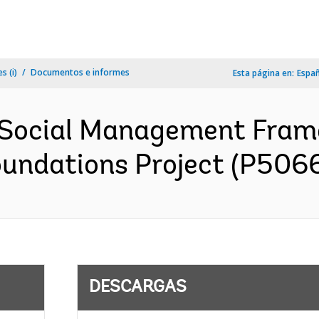
s (i)
Documentos e informes
Esta página en:
Espa
 Social Management Fra
oundations Project (P5066
DESCARGAS