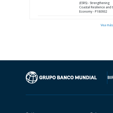
(ESRS) - Strengthening
Coastal Resilience and 
Economy - P180932
Vea más
BI