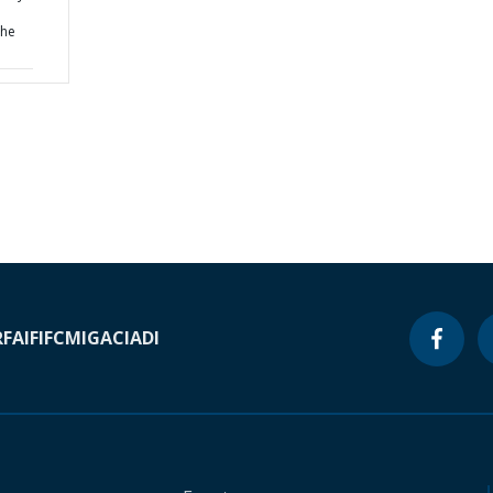
the
RF
AIF
IFC
MIGA
CIADI