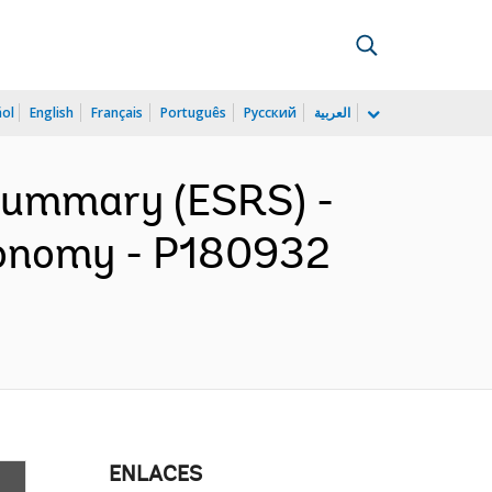
ñol
English
Français
Português
Русский
العربية
 Summary (ESRS) -
conomy - P180932
ENLACES