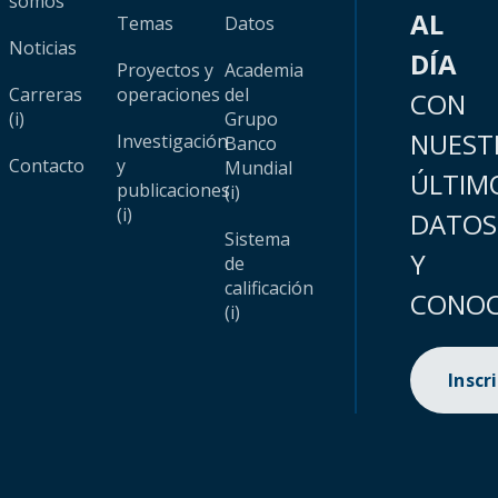
somos
AL
Temas
Datos
Noticias
DÍA
Proyectos y
Academia
Carreras
operaciones
del
CON
(i)
Grupo
NUEST
Investigación
Banco
Contacto
y
Mundial
ÚLTIM
publicaciones
(i)
(i)
DATOS
Sistema
Y
de
calificación
CONOC
(i)
Inscr