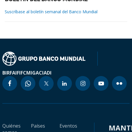
Suscríbase al boletín semanal del Banco Mundial
BIRF
AIF
IFC
MIGA
CIADI
Quiénes
Países
Eventos
MANT