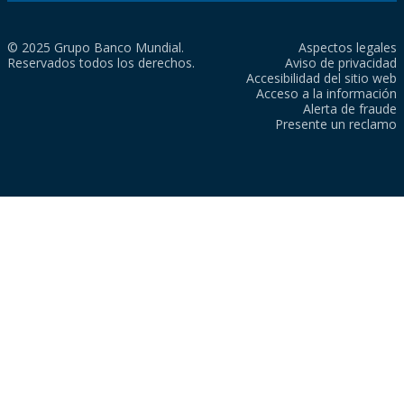
© 2025 Grupo Banco Mundial.
Aspectos legales
Reservados todos los derechos.
Aviso de privacidad
Accesibilidad del sitio web
Acceso a la información
Alerta de fraude
Presente un reclamo