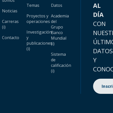
somos
AL
Temas
Datos
Noticias
DÍA
Proyectos y
Academia
Carreras
operaciones
del
CON
(i)
Grupo
NUEST
Investigación
Banco
Contacto
y
Mundial
ÚLTIM
publicaciones
(i)
(i)
DATOS
Sistema
Y
de
calificación
CONOC
(i)
Inscr