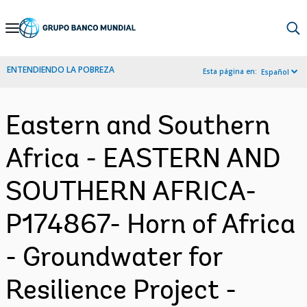
Skip
to
Main
ENTENDIENDO LA POBREZA
Esta página en:
Español
Navigation
Eastern and Southern
Africa - EASTERN AND
SOUTHERN AFRICA-
P174867- Horn of Africa
- Groundwater for
Resilience Project -