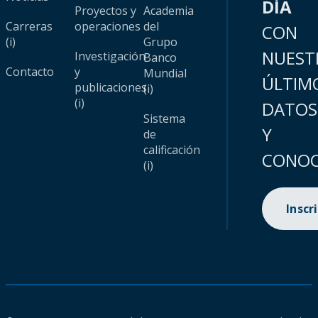
DÍA
Proyectos y
Academia
Carreras
operaciones
del
CON
(i)
Grupo
NUEST
Investigación
Banco
Contacto
y
Mundial
ÚLTIM
publicaciones
(i)
(i)
DATOS
Sistema
Y
de
calificación
CONOC
(i)
Inscr