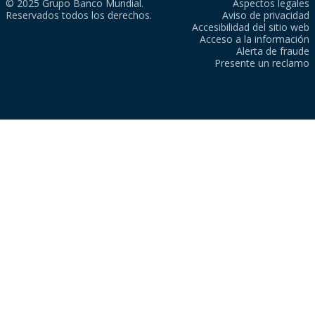
© 2025 Grupo Banco Mundial.
Aspectos legales
Reservados todos los derechos.
Aviso de privacidad
Accesibilidad del sitio web
Acceso a la información
Alerta de fraude
Presente un reclamo