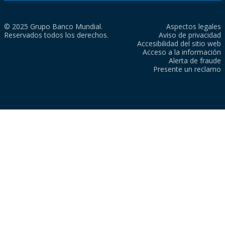
© 2025 Grupo Banco Mundial.
Aspectos legales
Reservados todos los derechos.
Aviso de privacidad
Accesibilidad del sitio web
Acceso a la información
Alerta de fraude
Presente un reclamo