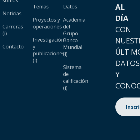
somos
AL
Temas
Datos
Noticias
DÍA
Proyectos y
Academia
Carreras
operaciones
del
CON
(i)
Grupo
NUEST
Investigación
Banco
Contacto
y
Mundial
ÚLTIM
publicaciones
(i)
(i)
DATOS
Sistema
Y
de
calificación
CONOC
(i)
Inscr