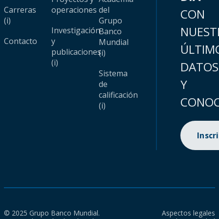
Carreras
operaciones
del
CON
(i)
Grupo
NUEST
Investigación
Banco
Contacto
y
Mundial
ÚLTIM
publicaciones
(i)
(i)
DATOS
Sistema
Y
de
calificación
CONOC
(i)
Inscr
© 2025 Grupo Banco Mundial.
Aspectos legales