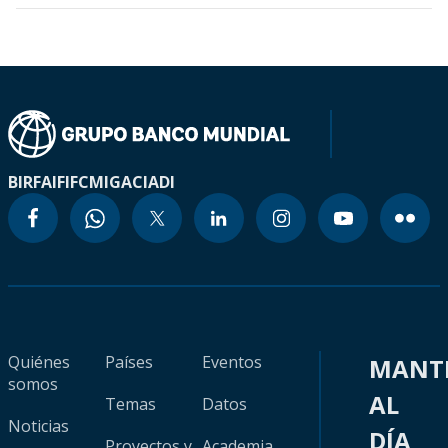
BIRF
AIF
IFC
MIGA
CIADI
Quiénes
Países
Eventos
MANT
somos
AL
Temas
Datos
Noticias
DÍA
Proyectos y
Academia