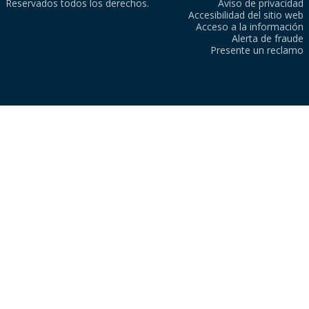
Reservados todos los derechos.
Aviso de privacidad
Accesibilidad del sitio web
Acceso a la información
Alerta de fraude
Presente un reclamo