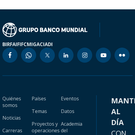
BIRF
AIF
IFC
MIGA
CIADI
Quiénes
Países
Eventos
MANT
somos
AL
Temas
Datos
Noticias
DÍA
Proyectos y
Academia
Carreras
operaciones
del
CON