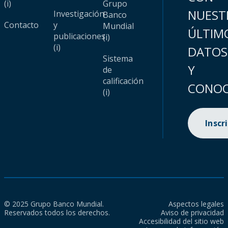
(i)
Grupo
NUEST
Investigación
Banco
Contacto
y
Mundial
ÚLTIM
publicaciones
(i)
(i)
DATOS
Sistema
Y
de
calificación
CONOC
(i)
Inscr
© 2025 Grupo Banco Mundial.
Aspectos legales
Reservados todos los derechos.
Aviso de privacidad
Accesibilidad del sitio web