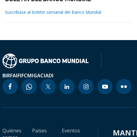
Suscríbase al boletín semanal del Banco Mundial
BIRF
AIF
IFC
MIGA
CIADI
Quiénes
Países
Eventos
MANT