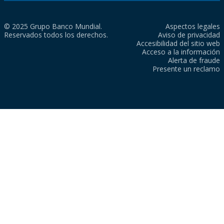
© 2025 Grupo Banco Mundial.
Aspectos legales
Reservados todos los derechos.
Aviso de privacidad
Accesibilidad del sitio web
Acceso a la información
Alerta de fraude
Presente un reclamo