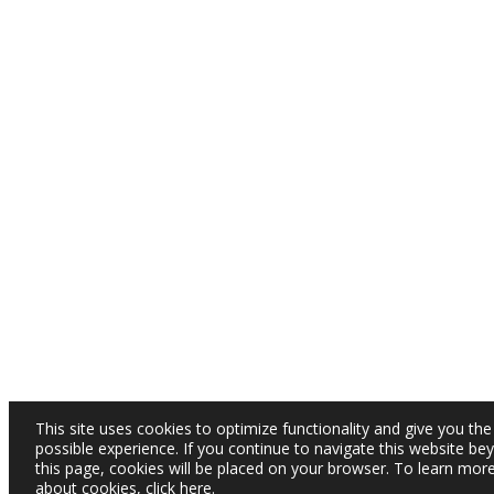
This site uses cookies to optimize functionality and give you the
possible experience. If you continue to navigate this website be
this page, cookies will be placed on your browser. To learn mor
about cookies,
click here
.