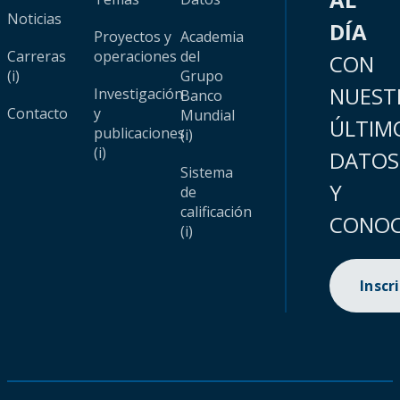
Noticias
DÍA
Proyectos y
Academia
Carreras
operaciones
del
CON
(i)
Grupo
NUEST
Investigación
Banco
Contacto
y
Mundial
ÚLTIM
publicaciones
(i)
(i)
DATOS
Sistema
Y
de
calificación
CONOC
(i)
Inscr