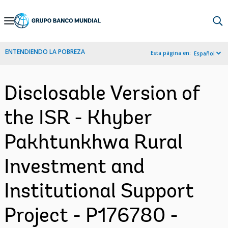
Skip
to
Main
ENTENDIENDO LA POBREZA
Esta página en:
Español
Navigation
Disclosable Version of
the ISR - Khyber
Pakhtunkhwa Rural
Investment and
Institutional Support
Project - P176780 -