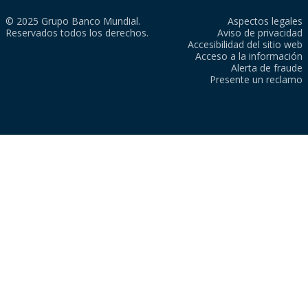
© 2025 Grupo Banco Mundial.
Aspectos legales
Reservados todos los derechos.
Aviso de privacidad
Accesibilidad del sitio web
Acceso a la información
Alerta de fraude
Presente un reclamo