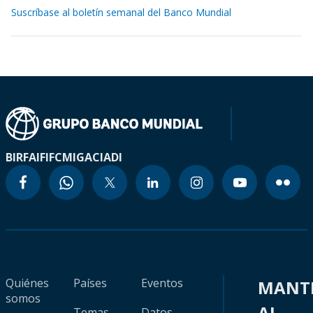
Suscríbase al boletín semanal del Banco Mundial
BIRF
AIF
IFC
MIGA
CIADI
Quiénes
Países
Eventos
MANT
somos
AL
Temas
Datos