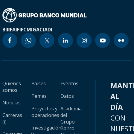
BIRF
AIF
IFC
MIGA
CIADI
Quiénes
Países
Eventos
MANT
somos
AL
Temas
Datos
Noticias
DÍA
Proyectos y
Academia
Carreras
operaciones
del
CON
(i)
Grupo
NUEST
Investigación
Banco