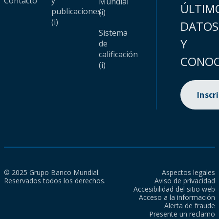
Contacto
y
Mundial
ÚLTIM
publicaciones
(i)
(i)
DATOS
Sistema
Y
de
calificación
CONOC
(i)
Inscr
© 2025 Grupo Banco Mundial.
Aspectos legales
Reservados todos los derechos.
Aviso de privacidad
Accesibilidad del sitio web
Acceso a la información
Alerta de fraude
Presente un reclamo