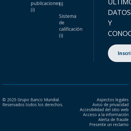
ÚLTIM
publicaciones
(i)
(i)
DATOS
Sistema
Y
de
calificación
CONOC
(i)
Inscr
© 2025 Grupo Banco Mundial.
Aspectos legales
Reservados todos los derechos.
Aviso de privacidad
Accesibilidad del sitio web
Acceso a la información
Alerta de fraude
Presente un reclamo