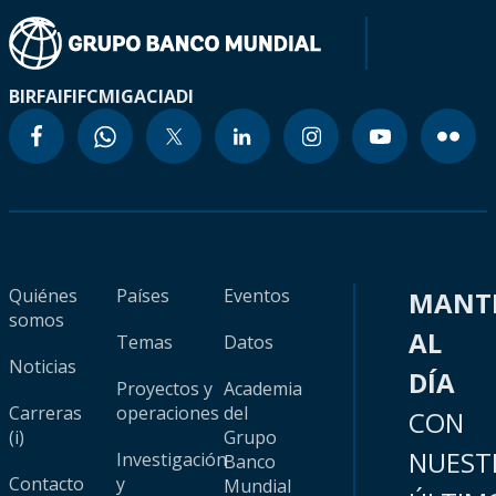
BIRF
AIF
IFC
MIGA
CIADI
Quiénes
Países
Eventos
MANT
somos
AL
Temas
Datos
Noticias
DÍA
Proyectos y
Academia
Carreras
operaciones
del
CON
(i)
Grupo
NUEST
Investigación
Banco
Contacto
y
Mundial