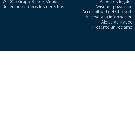
© 2025 Grupo Banco Mundial.
Aspectos legales
Reservados todos los derechos.
Aviso de privacidad
Accesibilidad del sitio web
Acceso a la información
Alerta de fraude
Presente un reclamo