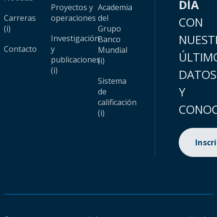
DÍA
Proyectos y
Academia
Carreras
operaciones
del
CON
(i)
Grupo
NUEST
Investigación
Banco
Contacto
y
Mundial
ÚLTIM
publicaciones
(i)
(i)
DATOS
Sistema
Y
de
calificación
CONOC
(i)
Inscr