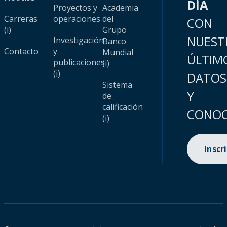
DÍA
Proyectos y
Academia
Carreras
operaciones
del
CON
(i)
Grupo
NUEST
Investigación
Banco
Contacto
y
Mundial
ÚLTIM
publicaciones
(i)
(i)
DATOS
Sistema
Y
de
calificación
CONOC
(i)
Inscr