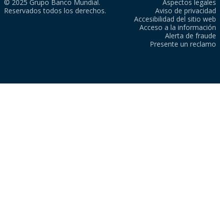
© 2025 Grupo Banco Mundial.
Aspectos legales
Reservados todos los derechos.
Aviso de privacidad
Accesibilidad del sitio web
Acceso a la información
Alerta de fraude
Presente un reclamo