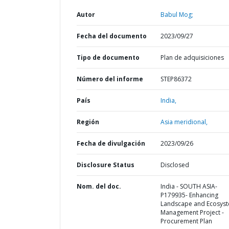
Autor
Babul Mog;
Fecha del documento
2023/09/27
Tipo de documento
Plan de adquisiciones
Número del informe
STEP86372
País
India,
Región
Asia meridional,
Fecha de divulgación
2023/09/26
Disclosure Status
Disclosed
Nom. del doc.
India - SOUTH ASIA-
P179935- Enhancing
Landscape and Ecosys
Management Project -
Procurement Plan