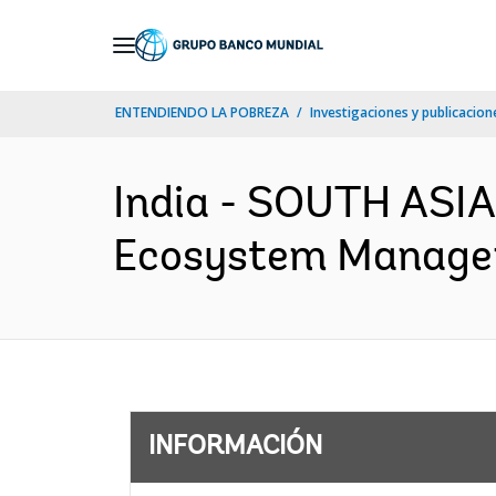
Skip
to
Main
ENTENDIENDO LA POBREZA
Investigaciones y publicacione
Navigation
India - SOUTH ASI
Ecosystem Manageme
INFORMACIÓN