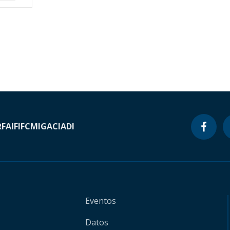
RF
AIF
IFC
MIGA
CIADI
Eventos
Datos