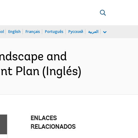
ñol
English
Français
Português
Русский
العربية
andscape and
 Plan (Inglés)
ENLACES
RELACIONADOS