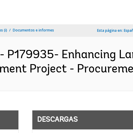
s (i)
Documentos e informes
Esta página en:
Espa
A- P179935- Enhancing L
nt Project - Procurement
DESCARGAS