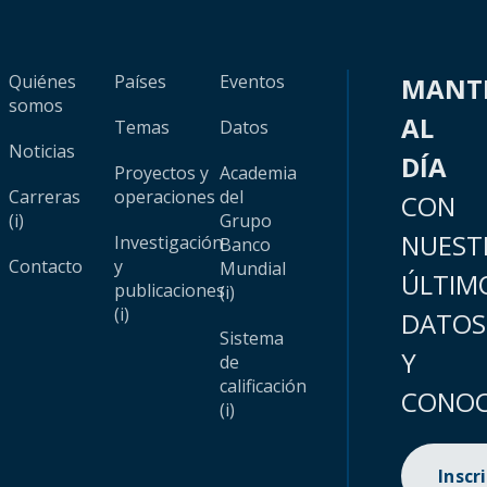
Quiénes
Países
Eventos
MANT
somos
AL
Temas
Datos
Noticias
DÍA
Proyectos y
Academia
Carreras
operaciones
del
CON
(i)
Grupo
NUEST
Investigación
Banco
Contacto
y
Mundial
ÚLTIM
publicaciones
(i)
(i)
DATOS
Sistema
Y
de
calificación
CONOC
(i)
Inscr