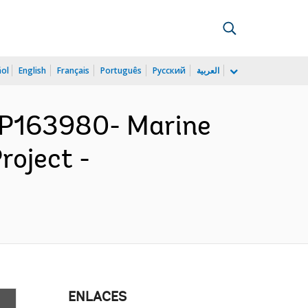
ñol
English
Français
Português
Русский
العربية
P163980- Marine
roject -
ENLACES