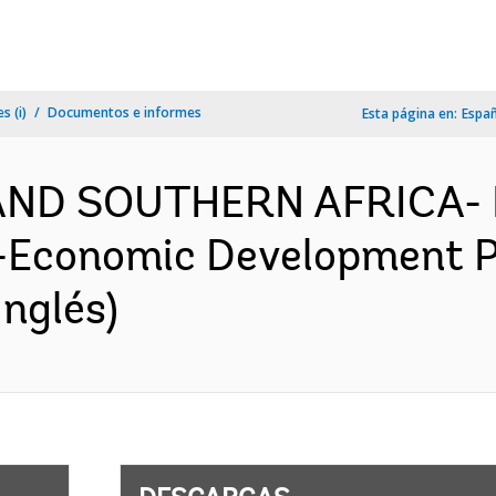
s (i)
Documentos e informes
Esta página en:
Espa
AND SOUTHERN AFRICA- 
o-Economic Development P
nglés)