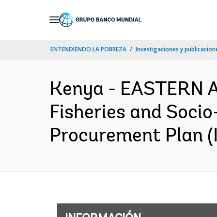
Skip
to
Main
ENTENDIENDO LA POBREZA
Investigaciones y publicacione
Navigation
Kenya - EASTERN 
Fisheries and Soci
Procurement Plan (I