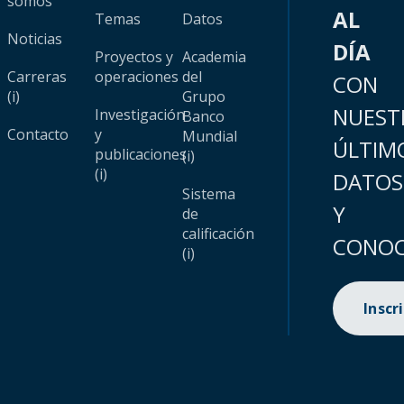
somos
AL
Temas
Datos
Noticias
DÍA
Proyectos y
Academia
Carreras
operaciones
del
CON
(i)
Grupo
NUEST
Investigación
Banco
Contacto
y
Mundial
ÚLTIM
publicaciones
(i)
(i)
DATOS
Sistema
Y
de
calificación
CONOC
(i)
Inscr