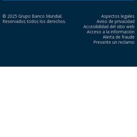
© 2025 Grupo Banco Mundial.
Aspectos legales
Reservados todos los derechos.
Aviso de privacidad
Accesibilidad del sitio web
Acceso a la información
Alerta de fraude
Presente un reclamo