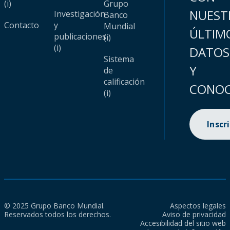
(i)
Grupo
NUEST
Investigación
Banco
Contacto
y
Mundial
ÚLTIM
publicaciones
(i)
(i)
DATOS
Sistema
Y
de
calificación
CONOC
(i)
Inscr
© 2025 Grupo Banco Mundial.
Aspectos legales
Reservados todos los derechos.
Aviso de privacidad
Accesibilidad del sitio web