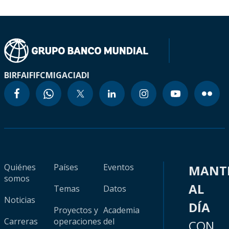
BIRF
AIF
IFC
MIGA
CIADI
Quiénes
Países
Eventos
MANT
somos
AL
Temas
Datos
Noticias
DÍA
Proyectos y
Academia
Carreras
operaciones
del
CON