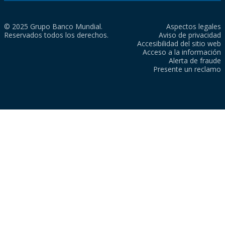
© 2025 Grupo Banco Mundial.
Aspectos legales
Reservados todos los derechos.
Aviso de privacidad
Accesibilidad del sitio web
Acceso a la información
Alerta de fraude
Presente un reclamo