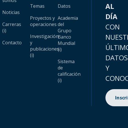
somos
AL
Temas
Datos
Noticias
DÍA
Proyectos y
Academia
Carreras
operaciones
del
CON
(i)
Grupo
NUEST
Investigación
Banco
Contacto
y
Mundial
ÚLTIM
publicaciones
(i)
(i)
DATOS
Sistema
Y
de
calificación
CONOC
(i)
Inscr