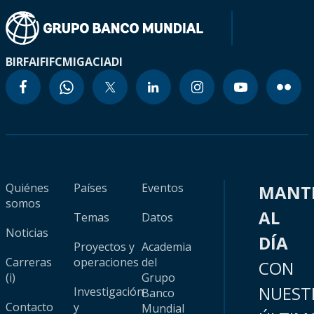
BIRF
AIF
IFC
MIGA
CIADI
Quiénes
Países
Eventos
MANT
somos
AL
Temas
Datos
Noticias
DÍA
Proyectos y
Academia
Carreras
operaciones
del
CON
(i)
Grupo
NUEST
Investigación
Banco
Contacto
y
Mundial