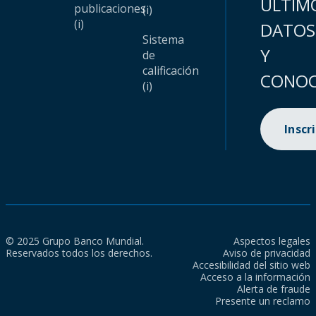
ÚLTIM
publicaciones
(i)
(i)
DATOS
Sistema
Y
de
calificación
CONOC
(i)
Inscr
© 2025 Grupo Banco Mundial.
Aspectos legales
Reservados todos los derechos.
Aviso de privacidad
Accesibilidad del sitio web
Acceso a la información
Alerta de fraude
Presente un reclamo